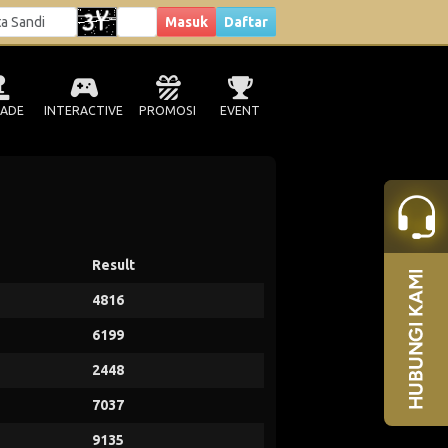
ot Ratusan Juta Rupiah - DP QRIS 1 Detik
ONO4D Agen Slot Gacor Deposi
Masuk
Daftar
ADE
INTERACTIVE
PROMOSI
EVENT
Result
4816
6199
2448
7037
9135