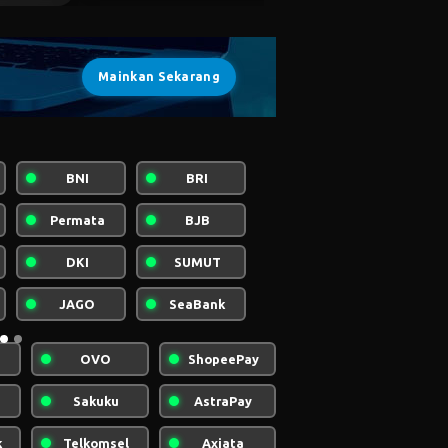
Mainkan Sekarang
Maybank
Mestika
UOB
BluBCA