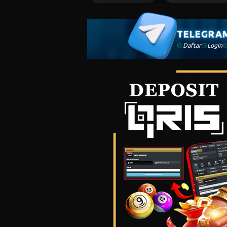
TELEGRA
Daftar
Login