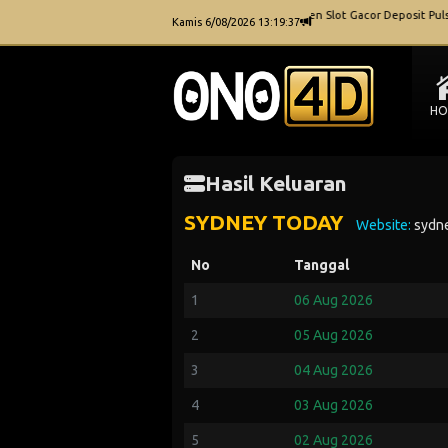
ONO4D Agen Slot Gacor Deposit Pulsa QRIS Virt
Kamis 6/08/2026 13:19:38
HO
Hasil Keluaran
SYDNEY TODAY
Website:
sydn
No
Tanggal
1
06 Aug 2026
2
05 Aug 2026
3
04 Aug 2026
4
03 Aug 2026
5
02 Aug 2026