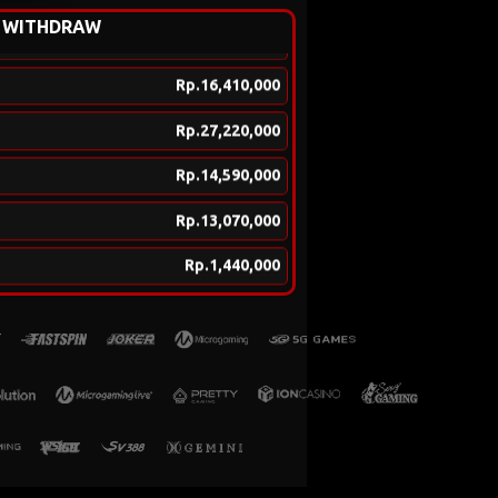
 WITHDRAW
Rp.16,410,000
Rp.27,220,000
Rp.14,590,000
Rp.13,070,000
Rp.1,440,000
Rp.14,000,000
Rp.14,120,000
Rp.9,400,000
Rp.13,540,000
Rp.16,610,000
Rp.17,160,000