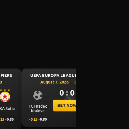
/8/2026
5/8/2026
6/8/2026
HK SIANG
TOTO WUHAN
9
9220
6403
6/8/2026
6/8/2026
FA EUROPA LEAGUE QUALIFIERS
August 6, 2026 — 22:59 WIB
0 : 0
Next
BET NOW
ellonia
Rangers FC
lystok
0
-0.86
0.00
0.70