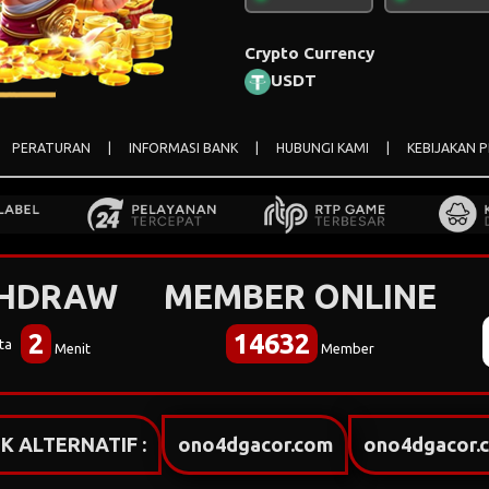
Crypto Currency
USDT
PERATURAN
|
INFORMASI BANK
|
HUBUNGI KAMI
|
KEBIJAKAN P
THDRAW
MEMBER ONLINE
Rp.2,095,000
ali***o | Withdraw:
2
14632
ta
Rp.1,415,000
ann*** | Withdraw:
Menit
Member
Rp.905,000
uya***ri | Withdraw:
Rp.1,635,000
sibe*** | Withdraw:
NK ALTERNATIF :
ono4dgacor.com
ono4dgacor.
Rp.1,000,000
p0y*** | Withdraw: