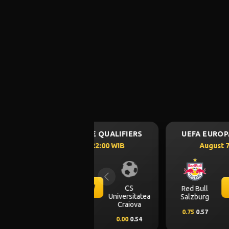
4/8/2026
5/8/2026
6/8/20
OREGON
QATAR
9016
5930
6/8/2026
5/8/2026
UEFA EUROPA LEAGUE QUALIFI
August 7, 2026 — 00:00 WIB
0 : 0
Previous
BET NOW
FC Hradec
Besi
Kralove
-0.25
-0.80
0.25