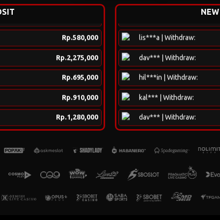
SIT
NEW
Rp.580,000
lis***a | Withdraw:
Rp.2,275,000
dav*** | Withdraw:
Rp.695,000
hil***in | Withdraw:
Rp.910,000
kal*** | Withdraw:
Rp.1,280,000
dav*** | Withdraw:
Rp.25,000
mar***y | Withdraw:
Rp.1,395,000
ani*** | Withdraw:
Rp.1,450,000
rob***o | Withdraw:
Rp.1,235,000
cin*** | Withdraw:
Rp.1,310,000
kal*** | Withdraw:
Rp.1,515,000
bob*** | Withdraw: