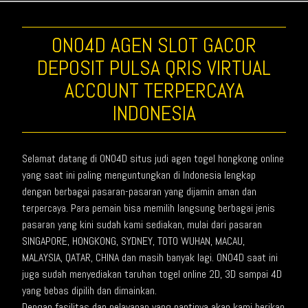
ONO4D AGEN SLOT GACOR
DEPOSIT PULSA QRIS VIRTUAL
ACCOUNT TERPERCAYA
INDONESIA
Selamat datang di ONO4D situs judi
agen togel hongkong
online
yang saat ini paling menguntungkan di Indonesia lengkap
dengan berbagai pasaran-pasaran yang dijamin aman dan
terpercaya. Para pemain bisa memilih langsung berbagai jenis
pasaran yang kini sudah kami sediakan, mulai dari pasaran
SINGAPORE, HONGKONG, SYDNEY, TOTO WUHAN, MACAU,
MALAYSIA, QATAR, CHINA dan masih banyak lagi. ONO4D saat ini
juga sudah menyediakan taruhan togel online 2D, 3D sampai 4D
yang bebas dipilih dan dimainkan.
Dengan fasilitas dan pelayanan yang nantinya akan kami berikan