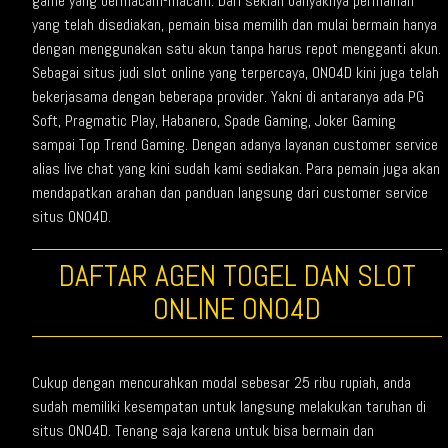
game yang bermacam-macam. Dari sekian banyaknya permainan
yang telah disediakan, pemain bisa memilih dan mulai bermain hanya
dengan menggunakan satu akun tanpa harus repot mengganti akun.
Sebagai situs judi slot online yang terpercaya, ONO4D kini juga telah
bekerjasama dengan beberapa provider. Yakni di antaranya ada PG
Soft, Pragmatic Play, Habanero, Spade Gaming, Joker Gaming
sampai Top Trend Gaming. Dengan adanya layanan customer service
alias live chat yang kini sudah kami sediakan. Para pemain juga akan
mendapatkan arahan dan panduan langsung dari customer service
situs ONO4D.
DAFTAR AGEN TOGEL DAN SLOT
ONLINE
ONO4D
Cukup dengan mencurahkan modal sebesar 25 ribu rupiah, anda
sudah memiliki kesempatan untuk langsung melakukan taruhan di
situs ONO4D. Tenang saja karena untuk bisa bermain dan