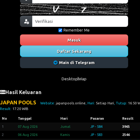
Remember Me
Masuk
Daftar Sekarang
Main di Telegram
Desktop
Wap
Hasil Keluaran
JAPAN POOLS
Website:
japanpools.online
, Hari:
Setiap Hari
, Tutup:
16:50 
Result:
17:20 WIB
No
Tanggal
Hari
Pasaran
Result
1
07 Aug 2026
Jumat
JP - 584
3965
2
06 Aug 2026
Kamis
JP - 583
2546