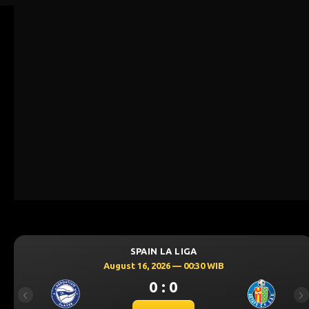
SPAIN LA LIGA
August 16, 2026 — 00:30 WIB
0 : 0
Previous
Ne