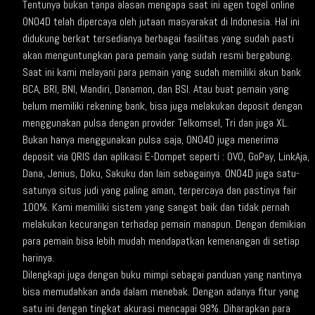
Tentunya bukan tanpa alasan mengapa saat ini
agen togel online
ONO4D telah dipercaya oleh jutaan masyarakat di Indonesia. Hal ini
didukung berkat tersedianya berbagai fasilitas yang sudah pasti
akan menguntungkan para pemain yang sudah resmi bergabung.
Saat ini kami melayani para pemain yang sudah memiliki akun bank
BCA, BRI, BNI, Mandiri, Danamon, dan BSI. Atau buat pemain yang
belum memiliki rekening bank, bisa juga melakukan deposit dengan
menggunakan pulsa dengan provider Telkomsel, Tri dan juga XL.
Bukan hanya menggunakan pulsa saja, ONO4D juga menerima
deposit via QRIS dan aplikasi E-Dompet seperti : OVO, GoPay, LinkAja,
Dana, Jenius, Doku, Sakuku dan lain sebagainya. ONO4D juga satu-
satunya situs judi yang paling aman, terpercaya dan pastinya fair
100%. Kami memiliki sistem yang sangat baik dan tidak pernah
melakukan kecurangan terhadap pemain manapun. Dengan demikian
para pemain bisa lebih mudah mendapatkan kemenangan di setiap
harinya.
Dilengkapi juga dengan buku mimpi sebagai panduan yang nantinya
bisa memudahkan anda dalam menebak. Dengan adanya fitur yang
satu ini dengan tingkat akurasi mencapai 98%. Diharapkan para