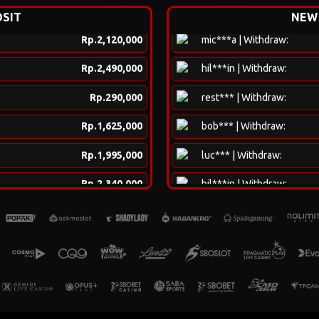
SIT
NEW
Rp.2,490,000
hil***in | Withdraw:
Rp.290,000
rest*** | Withdraw:
Rp.1,625,000
bob*** | Withdraw:
Rp.1,995,000
luc*** | Withdraw:
Rp.2,340,000
hil***in | Withdraw:
Rp.2,035,000
uya***ri | Withdraw:
Rp.2,105,000
iam*** | Withdraw:
Rp.1,765,000
pet*** | Withdraw:
Rp.2,000,000
jon*** | Withdraw:
Rp.530,000
tom*** | Withdraw:
Rp.1,350,000
max*** | Withdraw: