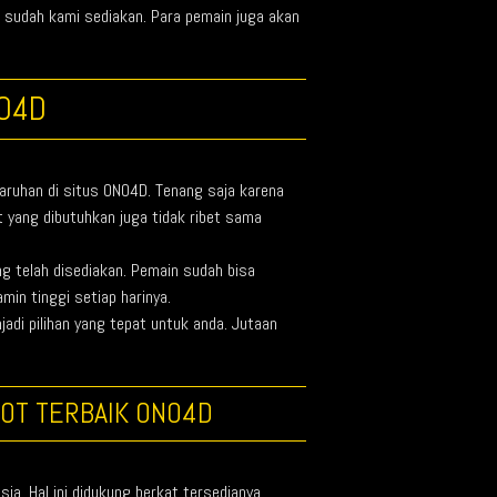
i sudah kami sediakan. Para pemain juga akan
Rp.13,590,000
Rp.26,130,000
O4D
Rp.26,050,000
Rp.21,160,000
ruhan di situs ONO4D. Tenang saja karena
 yang dibutuhkan juga tidak ribet sama
Rp.18,280,000
ng telah disediakan. Pemain sudah bisa
Rp.23,640,000
in tinggi setiap harinya.
Rp.3,790,000
adi pilihan yang tepat untuk anda. Jutaan
Rp.28,280,000
OT TERBAIK
ONO4D
Rp.29,450,000
Rp.770,000
ia. Hal ini didukung berkat tersedianya
Rp.18,380,000