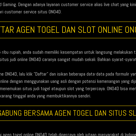
Gaming. Dengan adanya layanan customer service alias live chat yang kin
ri customer service situs ONO4D.
Rp.1,680,000
eve***r | Withdraw:
Rp.405,000
sibe*** | Withdraw:
TAR AGEN TOGEL DAN SLOT ONLINE
ON
Rp.1,960,000
mar***y | Withdraw:
Rp.1,510,000
ann*** | Withdraw:
ibu rupiah, anda sudah memiliki kesempatan untuk langsung melakukan ta
itus judi online ONO4D caranya sangat mudah sekali. Bahkan syarat-syarat
Rp.205,000
cin*** | Withdraw:
ine
ONO4D, lalu klik "Daftar" dan isikan beberapa data-data pada formulir ya
Rp.2,380,000
cin*** | Withdraw:
online dengan menggunakan uang asli dengan potensi kemenangan yang dijam
Rp.2,340,000
lis***a | Withdraw:
 menemukan situs judi togel ataupun slot yang terpercaya. ONO4D bisa menj
karang tinggal anda yang membuktikannya sendiri.
Rp.1,645,000
rest*** | Withdraw:
ABUNG BERSAMA AGEN TOGEL DAN SITUS SL
Rp.210,000
ali***o | Withdraw:
Rp.385,000
chip*** | Withdraw:
ni
agen togel online
ONO4D telah dipercaya oleh jutaan masyarakat di Indones
Rp.2,150,000
kat*** | Withdraw: