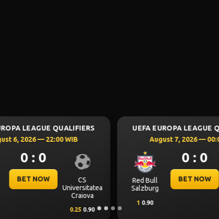
26
5/8/2026
5/8/2026
5/8/2026
5/8/2026
5
MACAU
SG METRO
SYDNEY
MALAYSIA SIANG
MALAYSIA
2883
6892
6949
6517
159
5/8/2026
5/8/2026
5/8/2026
5/8/2026
5/8/2026
ERS
UEFA EUROPA LEAGUE QUALIFIERS
UE
August 7, 2026 — 00:00 WIB
0 : 0
BET NOW
Lincoln Red
Omonia
ktas
Be
Imps (n)
Nicosia
0.65
-0.75
-0.86
0.75
0.70
2.2