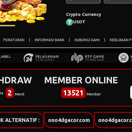
Crypto Currency
USDT
PERATURAN
|
INFORMASI BANK
|
HUBUNGI KAMI
|
KEBIJAKAN P
THDRAW
MEMBER ONLINE
Rp.2,045,000
kat*** | Withdraw:
2
13521
ta
Menit
Member
Rp.940,000
leo***s | Withdraw:
Rp.495,000
ani*** | Withdraw:
NK ALTERNATIF :
ono4dgacor.com
ono4dgacor.
Rp.195,000
dav*** | Withdraw:
Rp.2,120,000
mic***a | Withdraw: