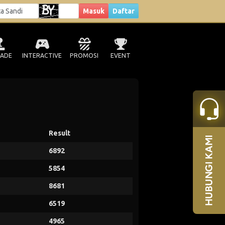
t Ratusan Juta Rupiah - DP QRIS 1 Detik
ONO4D Agen Slot Gacor Deposit
Masuk
Daftar
ADE
INTERACTIVE
PROMOSI
EVENT
Result
6892
5854
8681
6519
4965