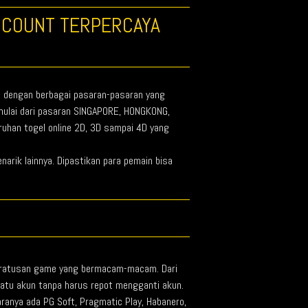
ACCOUNT TERPERCAYA
Rp.22,530,000
Rp.5,940,000
Rp.13,100,000
ap dengan berbagai pasaran-pasaran yang
 mulai dari pasaran SINGAPORE, HONGKONG,
Rp.24,060,000
uhan togel online 2D, 3D sampai 4D yang
Rp.15,950,000
arik lainnya. Dipastikan para pemain bisa
Rp.1,210,000
Rp.14,020,000
Rp.5,400,000
Rp.23,470,000
pai ratusan game yang bermacam-macam. Dari
satu akun tanpa harus repot mengganti akun.
Rp.20,000,000
aranya ada PG Soft, Pragmatic Play, Habanero,
Rp.4,980,000