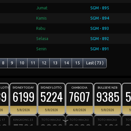
Jumat
SGM - 895
Kamis
SGM - 894
Rabu
SGM - 893
Selasa
SGM - 892
Senin
SGM - 891
8
9
10
11
12
13
14
15
Last ( 73 )
 LOTTO
SYDNEY TODAY
SYDNEY LOTTO
CAMBODIA
BULLSEYE NZB
39
6199
5224
7607
9385
5
26
5/8/2026
5/8/2026
6/8/2026
5/8/2026
5
 17
KINGKONG 23
TOTO MACAU
TOTO MACAU
TOTO MACAU
TO
62
5781
0629
2900
9401
0