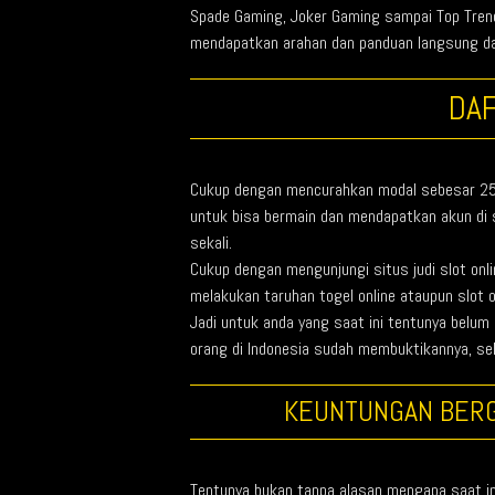
Spade Gaming, Joker Gaming sampai Top Trend 
mendapatkan arahan dan panduan langsung da
ali***o | Deposit:
joe*** | Deposit:
DAF
kal*** | Deposit:
eve***r | Deposit:
Cukup dengan mencurahkan modal sebesar 25 r
untuk bisa bermain dan mendapatkan akun di s
ani*** | Deposit:
sekali.
Cukup dengan mengunjungi situs
judi slot onl
rest*** | Deposit:
melakukan taruhan togel online ataupun slot 
p0y*** | Deposit:
Jadi untuk anda yang saat ini tentunya belum
orang di Indonesia sudah membuktikannya, se
ali***o | Deposit:
KEUNTUNGAN BERG
tom*** | Deposit:
uya***ri | Deposit:
Tentunya bukan tanpa alasan mengapa saat i
kat*** | Deposit: