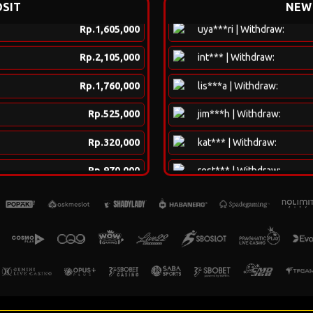
Rp.1,605,000
uya***ri | Withdraw:
SIT
NEW
Rp.2,105,000
int*** | Withdraw:
Rp.1,760,000
lis***a | Withdraw:
Rp.525,000
jim***h | Withdraw:
Rp.320,000
kat*** | Withdraw:
Rp.970,000
rest*** | Withdraw:
Rp.245,000
int*** | Withdraw:
Rp.665,000
ann*** | Withdraw:
Rp.970,000
joe*** | Withdraw:
Rp.2,335,000
iam*** | Withdraw:
Rp.1,020,000
mic***a | Withdraw:
Rp.2,320,000
ali***o | Withdraw: