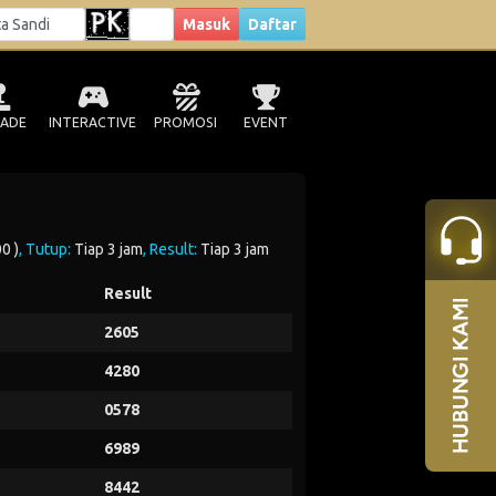
ot Ratusan Juta Rupiah - DP QRIS 1 Detik
ONO4D Agen Slot Gacor Deposi
Masuk
Daftar
ADE
INTERACTIVE
PROMOSI
EVENT
00 )
, Tutup:
Tiap 3 jam
, Result:
Tiap 3 jam
Result
2605
4280
0578
6989
8442