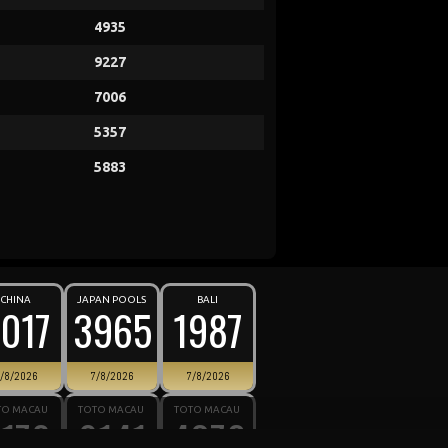
4935
9227
7006
5357
5883
CHINA
JAPAN POOLS
BALI
017
3965
1987
/8/2026
7/8/2026
7/8/2026
TO MACAU
TOTO MACAU
TOTO MACAU
178
9141
4072