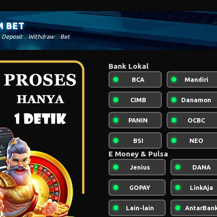
M BET
Deposit
Withdraw
Bet
Bank Lokal
DBS
NOBU
Sinarmas
Mega
Superbank
SAQU
E Money & Pulsa
Three