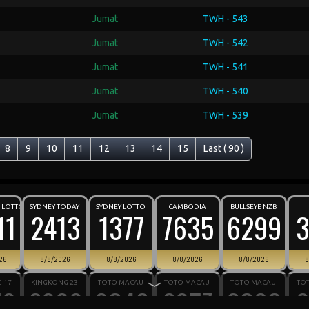
Jumat
TWH - 543
Jumat
TWH - 542
Jumat
TWH - 541
Jumat
TWH - 540
Jumat
TWH - 539
8
9
10
11
12
13
14
15
Last ( 90 )
 LOTTO
SYDNEY TODAY
SYDNEY LOTTO
CAMBODIA
BULLSEYE NZB
11
2413
1377
7635
6299
3
26
8/8/2026
8/8/2026
8/8/2026
8/8/2026
8
 17
KINGKONG 23
TOTO MACAU
TOTO MACAU
TOTO MACAU
TO
58
2898
0342
2957
6303
9