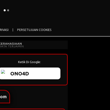
RIVASI
|
PERSETUJUAN COOKIES
Ketik Di Google:
Rp.24,020,000
ONO4D
Rp.26,060,000
Rp.4,520,000
com
Rp.16,740,000