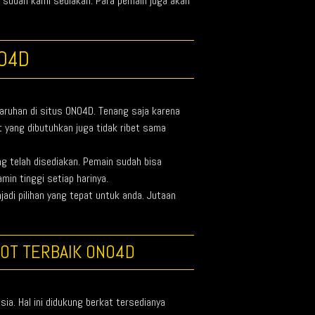
i sudah kami sediakan. Para pemain juga akan
Rp.6,990,000
O4D
Rp.24,800,000
Rp.18,890,000
ruhan di situs ONO4D. Tenang saja karena
Rp.28,200,000
 yang dibutuhkan juga tidak ribet sama
Rp.28,130,000
ng telah disediakan. Pemain sudah bisa
Rp.9,690,000
in tinggi setiap harinya.
adi pilihan yang tepat untuk anda. Jutaan
Rp.6,550,000
Rp.20,760,000
OT TERBAIK
ONO4D
Rp.14,900,000
Rp.28,810,000
ia. Hal ini didukung berkat tersedianya
Rp.1,660,000