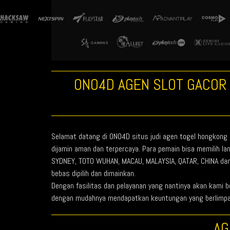
lis***a | Deposit:
rob***o | Deposit:
ali***o | Deposit:
kal*** | Deposit:
ONO4D AGEN SLOT GACOR 
mar***y | Deposit:
p0y*** | Deposit:
Selamat datang di ONO4D situs judi
agen togel hongkong
int*** | Deposit:
dijamin aman dan terpercaya. Para pemain bisa memilih l
hil***in | Deposit:
SYDNEY, TOTO WUHAN, MACAU, MALAYSIA, QATAR, CHINA dan 
bebas dipilih dan dimainkan.
ani*** | Deposit:
Dengan fasilitas dan pelayanan yang nantinya akan kami 
dengan mudahnya mendapatkan keuntungan yang berlimp
p0y*** | Deposit:
dav*** | Deposit:
AG